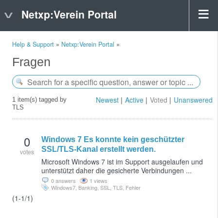
Netxp:Verein Portal
Help & Support
»
Netxp:Verein Portal
»
Fragen
Newest
Active
Voted
Unanswered
1 item(s) tagged by
TLS
0
Windows 7 Es konnte kein geschützter
SSL/TLS-Kanal erstellt werden.
votes
Microsoft Windows 7 ist im Support ausgelaufen und
unterstützt daher die gesicherte Verbindungen ...
0 answers
1 views
Windows7
,
Banking
,
SSL
,
TLS
,
Fehler
(1-1/1)